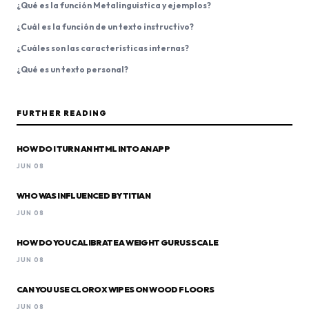
¿Qué es la función Metalinguistica y ejemplos?
¿Cuál es la función de un texto instructivo?
¿Cuáles son las características internas?
¿Qué es un texto personal?
FURTHER READING
HOW DO I TURN AN HTML INTO AN APP
JUN 08
WHO WAS INFLUENCED BY TITIAN
JUN 08
HOW DO YOU CALIBRATE A WEIGHT GURUS SCALE
JUN 08
CAN YOU USE CLOROX WIPES ON WOOD FLOORS
JUN 08